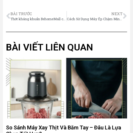
BÀI TRƯỚC
NEXT
Thớt kháng khuẩn BehomeMall cao cấp kháng khuẩn giá tốt
Cách Sử Dụng Máy Ép Chậm Mini BehomeMall Chỉ Với 4 Bước Đơn Giản
BÀI VIẾT LIÊN QUAN
So Sánh Máy Xay Thịt Và Băm Tay – Đâu Là Lựa