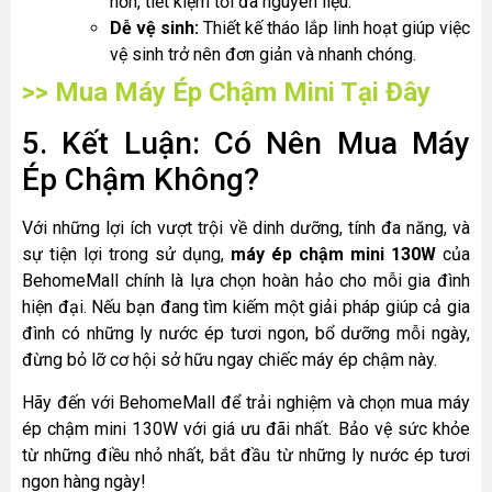
hơn, tiết kiệm tối đa nguyên liệu.
Dễ vệ sinh:
Thiết kế tháo lắp linh hoạt giúp việc
vệ sinh trở nên đơn giản và nhanh chóng.
>> Mua Máy Ép Chậm Mini Tại Đây
5. Kết Luận: Có Nên Mua Máy
Ép Chậm Không?
Với những lợi ích vượt trội về dinh dưỡng, tính đa năng, và
sự tiện lợi trong sử dụng,
máy ép chậm mini 130W
của
BehomeMall chính là lựa chọn hoàn hảo cho mỗi gia đình
hiện đại. Nếu bạn đang tìm kiếm một giải pháp giúp cả gia
đình có những ly nước ép tươi ngon, bổ dưỡng mỗi ngày,
đừng bỏ lỡ cơ hội sở hữu ngay chiếc máy ép chậm này.
Hãy đến với BehomeMall để trải nghiệm và chọn mua máy
ép chậm mini 130W với giá ưu đãi nhất. Bảo vệ sức khỏe
từ những điều nhỏ nhất, bắt đầu từ những ly nước ép tươi
ngon hàng ngày!