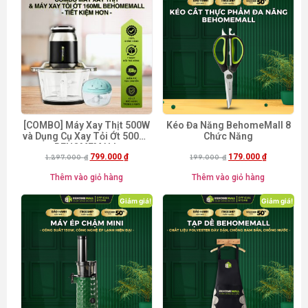
[COMBO] Máy Xay Thịt 500W
Kéo Đa Năng BehomeMall 8
và Dụng Cụ Xay Tỏi Ớt 500ml
Chức Năng
BEHOMEMALL
799.000
₫
179.000
₫
1.297.000
₫
199.000
₫
Thêm vào giỏ hàng
Thêm vào giỏ hàng
Giảm giá!
Giảm giá!