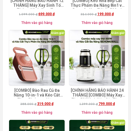
[CHÍNH HÃNG BẢO HÀNH 12
[COMBO] Kéo Nhà Bếp Cắt
THÁNG] Máy Xay Sinh Tố
Thực Phẩm Đa Năng 8in1 và
Thông Minh Cầm Tay
Dụng Cụ Xay Tỏi Ớt 500ml
699.000
₫
199.000
₫
BehomeMall BH-8689 [Mã
1.099.000
₫
[Mã freeship BHMFS25]
324.000
₫
freeship BHMFS25]
Thêm vào giỏ hàng
Thêm vào giỏ hàng
Giảm giá!
Giảm giá!
[COMBO] Bào Rau Củ Đa
[CHÍNH HÃNG BẢO HÀNH 24
Năng 10-in-1 và Kéo Cắt
THÁNG] [COMBO] Máy Xay
Thực Phẩm Đa Năng
Thịt 500W và Kéo Cắt Thực
319.000
₫
799.000
₫
BEHOMEMALL [Mã freeship
388.000
₫
1.399.000
Phẩm Đa Năng
₫
BHMFS25]
BEHOMEMALL [Mua kèm lưỡi
Thêm vào giỏ hàng
Thêm vào giỏ hàng
đánh ruốc giá chỉ 49k] [Mã
freeship BHMFS25]
Giảm giá!