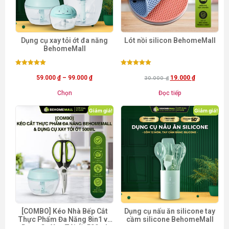
Dụng cụ xay tỏi ớt đa năng
Lót nồi silicon BehomeMall
BehomeMall
Được xếp
Được xếp
hạng
hạng
59.000
₫
–
99.000
₫
19.000
₫
30.000
₫
5.00
5.00
5 sao
5 sao
Chọn
Đọc tiếp
Giảm giá!
Giảm giá!
[COMBO] Kéo Nhà Bếp Cắt
Dụng cụ nấu ăn silicone tay
Thực Phẩm Đa Năng 8in1 và
cầm silicone BehomeMall
Dụng Cụ Xay Tỏi Ớt 500ml