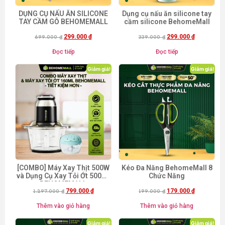
DỤNG CỤ NẤU ĂN SILICONE
Dụng cụ nấu ăn silicone tay
TAY CẦM GỖ BEHOMEMALL
cầm silicone BehomeMall
299.000
₫
299.000
₫
699.000
₫
339.000
₫
Đọc tiếp
Đọc tiếp
Giảm giá!
Giảm giá!
[COMBO] Máy Xay Thịt 500W
Kéo Đa Năng BehomeMall 8
và Dụng Cụ Xay Tỏi Ớt 500ml
Chức Năng
BEHOMEMALL
799.000
₫
179.000
₫
1.297.000
₫
199.000
₫
Thêm vào giỏ hàng
Thêm vào giỏ hàng
Giảm giá!
Giảm giá!