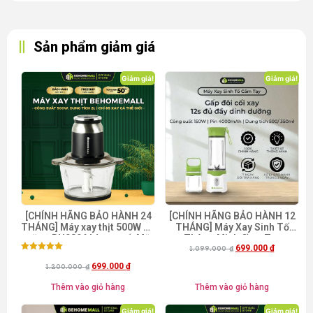
Sản phẩm giảm giá
Giảm giá!
Giảm giá!
[CHÍNH HÃNG BẢO HÀNH 24
[CHÍNH HÃNG BẢO HÀNH 12
THÁNG] Máy xay thịt 500W đa
THÁNG] Máy Xay Sinh Tố
năng BH0806 hàng xuất Mỹ
Thông Minh Cầm Tay
699.000
₫
BEHOMEMALL [Mua kèm lưỡi
BehomeMall BH-8689 [Mã
1.099.000
₫
Được xếp
đánh ruốc giá chỉ 49k] [Mã
freeship BHMFS25]
hạng
699.000
₫
1.200.000
₫
freeship BHMFS25]
5.00
5 sao
Thêm vào giỏ hàng
Thêm vào giỏ hàng
Giảm giá!
Giảm giá!