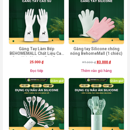
Găng Tay Làm Bếp
Găng tay Silicone chống
BEHOMEMALL Chất Liệu Cao
nóng BehomeMall (1 chiếc)
Su – Nấu Nướng, Dọn Dẹp,
25.000
₫
83.000
₫
Rửa Chén
97.000
₫
Đọc tiếp
Thêm vào giỏ hàng
Giảm giá!
Giảm giá!