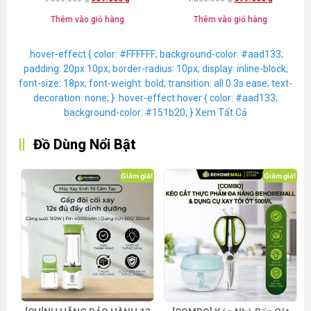
freeship BHMFS25]
5.00
5.00
5 sao
5 sao
Thêm vào giỏ hàng
Thêm vào giỏ hàng
.hover-effect { color: #FFFFFF; background-color: #aad133;
padding: 20px 10px; border-radius: 10px; display: inline-block;
font-size: 18px; font-weight: bold; transition: all 0.3s ease; text-
decoration: none; } .hover-effect:hover { color: #aad133;
background-color: #151b20; }
Xem Tất Cả
Đồ Dùng Nổi Bật
Giảm giá!
Giảm giá!