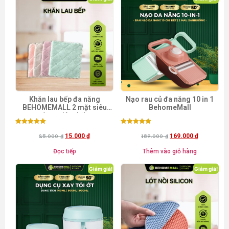
Khăn lau bếp đa năng
Nạo rau củ đa năng 10 in 1
BEHOMEMALL 2 mặt siêu
BehomeMall
mềm, siêu thấm
Được xếp
Được xếp
hạng
hạng
15.000
₫
169.000
₫
25.000
₫
189.000
₫
5.00
5.00
5 sao
5 sao
Đọc tiếp
Thêm vào giỏ hàng
Giảm giá!
Giảm giá!