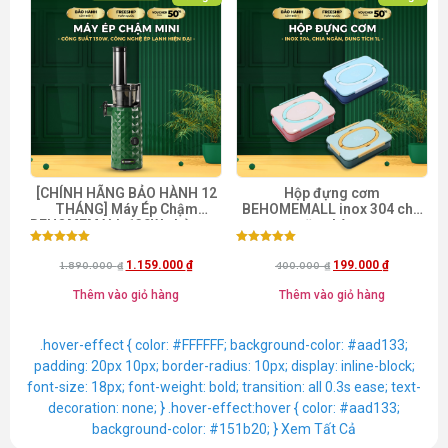
[CHÍNH HÃNG BẢO HÀNH 12
Hộp đựng cơm
THÁNG] Máy Ép Chậm
BEHOMEMALL inox 304 cho
BEHOMEMALL 130W nhỏ gọn,
văn phòng
tiện dụng [Kèm quà tặng] [Mã
Được xếp
Được xếp
freeship BHMFS25]
hạng
hạng
1.159.000
₫
199.000
₫
1.890.000
₫
400.000
₫
5.00
5.00
5 sao
5 sao
Thêm vào giỏ hàng
Thêm vào giỏ hàng
.hover-effect { color: #FFFFFF; background-color: #aad133;
padding: 20px 10px; border-radius: 10px; display: inline-block;
font-size: 18px; font-weight: bold; transition: all 0.3s ease; text-
decoration: none; } .hover-effect:hover { color: #aad133;
background-color: #151b20; }
Xem Tất Cả