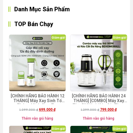
Danh Mục Sản Phẩm
TOP Bán Chạy
Giảm giá!
Giảm giá!
[CHÍNH HÃNG BẢO HÀNH 12
[CHÍNH HÃNG BẢO HÀNH 24
THÁNG] Máy Xay Sinh Tố
THÁNG] [COMBO] Máy Xay
Thông Minh Cầm Tay
Thịt 500W và Kéo Cắt Thực
699.000
₫
799.000
₫
BehomeMall BH-8689 [Mã
1.099.000
₫
1.399.000
Phẩm Đa Năng
₫
freeship BHMFS25]
BEHOMEMALL [Mua kèm lưỡi
Thêm vào giỏ hàng
Thêm vào giỏ hàng
đánh ruốc giá chỉ 49k] [Mã
freeship BHMFS25]
Giảm giá!
Giảm giá!