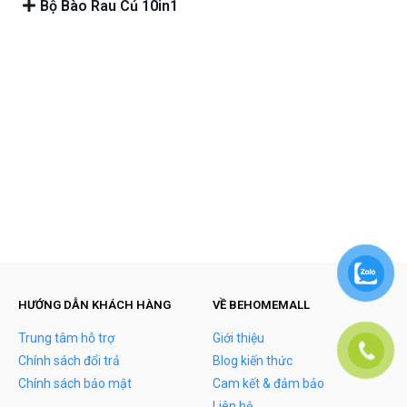
Bộ Bào Rau Củ 10in1
kingchance casino
casino770 mobile
бетандреас
banzai bet login
loto kz
fast lotto online
raja 567 casino
casino infinity
casibom casibom giriş
bons casino
betplay casino
casino new88
HƯỚNG DẪN KHÁCH HÀNG
VỀ BEHOMEMALL
Trung tâm hỗ trợ
Giới thiệu
Chính sách đổi trả
Blog kiến thức
Chính sách bảo mật
Cam kết & đảm bảo
Liên hệ