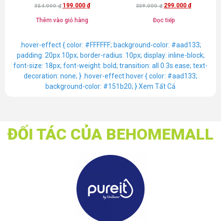
199.000
₫
299.000
₫
[Mã freeship BHMFS25]
324.000
₫
339.000
₫
Thêm vào giỏ hàng
Đọc tiếp
.hover-effect { color: #FFFFFF; background-color: #aad133;
padding: 20px 10px; border-radius: 10px; display: inline-block;
font-size: 18px; font-weight: bold; transition: all 0.3s ease; text-
decoration: none; } .hover-effect:hover { color: #aad133;
background-color: #151b20; }
Xem Tất Cả
ĐỐI TÁC CỦA BEHOMEMALL