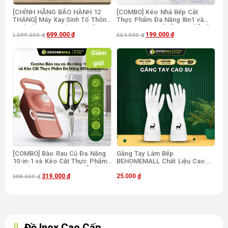
[CHÍNH HÃNG BẢO HÀNH 12
[COMBO] Kéo Nhà Bếp Cắt
THÁNG] Máy Xay Sinh Tố Thông
Thực Phẩm Đa Năng 8in1 và
Minh Cầm Tay BehomeMall BH-
Dụng Cụ Xay Tỏi Ớt 500ml [Mã
699.000
₫
199.000
₫
8689 [Mã freeship BHMFS25]
freeship BHMFS25]
1.099.000
₫
324.000
₫
Giảm
giá!
[COMBO] Bào Rau Củ Đa Năng
Găng Tay Làm Bếp
10-in-1 và Kéo Cắt Thực Phẩm
BEHOMEMALL Chất Liệu Cao Su
Đa Năng BEHOMEMALL [Mã
– Nấu Nướng, Dọn Dẹp, Rửa
319.000
₫
25.000
₫
freeship BHMFS25]
Chén
388.000
₫
Đồ Inox Cao Cấp