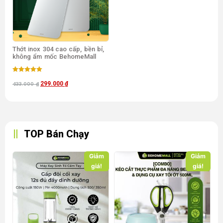
Thớt inox 304 cao cấp, bền bỉ,
không ẩm mốc BehomeMall
Được xếp
hạng
299.000
₫
433.000
₫
5.00
5 sao
TOP Bán Chạy
Giảm
Giảm
giá!
giá!