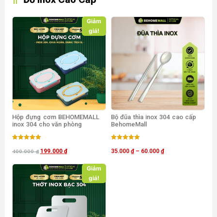
Giảm
giá!
Hộp đựng cơm BEHOMEMALL
Bộ đũa thìa inox 304 cao cấp
inox 304 cho văn phòng
BehomeMall
Được xếp
Được xếp
hạng
hạng
199.000
₫
35.000
₫
–
60.000
₫
400.000
₫
5.00
5.00
5 sao
5 sao
Giảm
giá!