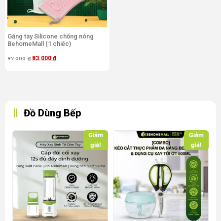
Găng tay Silicone chống nóng
BehomeMall (1 chiếc)
83.000
₫
97.000
₫
Đồ Dùng Bếp
Giảm
Giảm
giá!
giá!