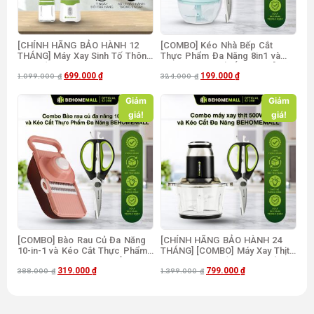
[CHÍNH HÃNG BẢO HÀNH 12
[COMBO] Kéo Nhà Bếp Cắt
THÁNG] Máy Xay Sinh Tố Thông
Thực Phẩm Đa Năng 8in1 và
Minh Cầm Tay BehomeMall BH-
Dụng Cụ Xay Tỏi Ớt 500ml [Mã
699.000
₫
199.000
₫
8689 [Mã freeship BHMFS25]
freeship BHMFS25]
1.099.000
₫
324.000
₫
Giảm
Giảm
giá!
giá!
[COMBO] Bào Rau Củ Đa Năng
[CHÍNH HÃNG BẢO HÀNH 24
10-in-1 và Kéo Cắt Thực Phẩm
THÁNG] [COMBO] Máy Xay Thịt
Đa Năng BEHOMEMALL [Mã
500W và Kéo Cắt Thực Phẩm
319.000
₫
799.000
₫
freeship BHMFS25]
Đa Năng BEHOMEMALL [Mua
388.000
₫
1.399.000
₫
kèm lưỡi đánh ruốc giá chỉ 49k]
[Mã freeship BHMFS25]